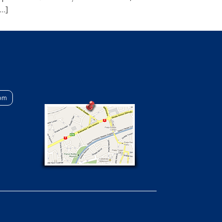
[…]
com