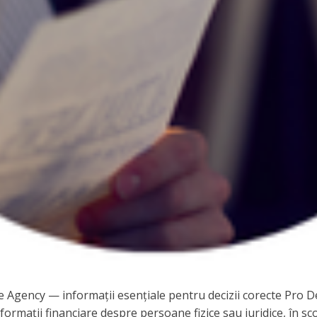
e Agency — informații esențiale pentru decizii corecte Pro De
formații financiare despre persoane fizice sau juridice, în scop