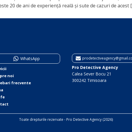
este 20 de ani de experiență reală și sute de cazuri de acest 
WhatsApp
prodetectiveagency@gmail.
Pro Detective Agency
icii
Calea Sever Bocu 21
pre noi
300242 Timisoara
rebari frecvente
sa
ife
tact
Toate drepturile rezervate - Pro Detective Agency (2026)