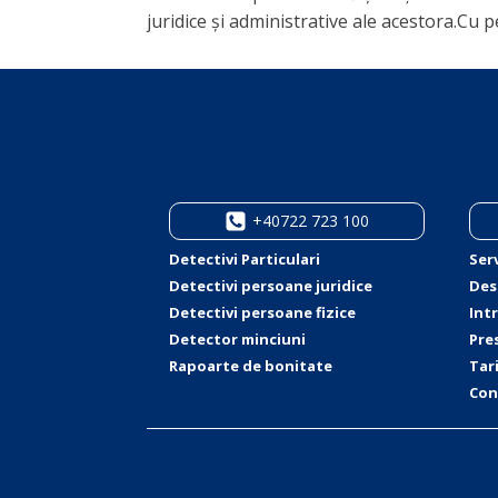
juridice și administrative ale acestora.Cu p
+40722 723 100
Detectivi Particulari
Serv
Detectivi persoane juridice
Des
Detectivi persoane fizice
Int
Detector minciuni
Pre
Rapoarte de bonitate
Tar
Con