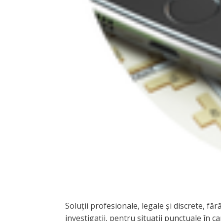
Soluții profesionale, legale și discrete, f
investigații, pentru situații punctuale în c