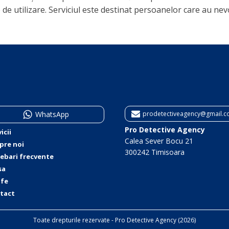
e de utilizare. Serviciul este destinat persoanelor care au 
WhatsApp
prodetectiveagency@gmail.
Pro Detective Agency
icii
Calea Sever Bocu 21
pre noi
300242 Timisoara
rebari frecvente
sa
ife
tact
Toate drepturile rezervate - Pro Detective Agency (2026)