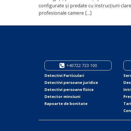
configurate și predate cu instrucțiuni clar
profesionale camere […]
+40722 723 100
Detectivi Particulari
Serv
Detectivi persoane juridice
Des
Detectivi persoane fizice
Int
Detector minciuni
Pre
Rapoarte de bonitate
Tar
Con