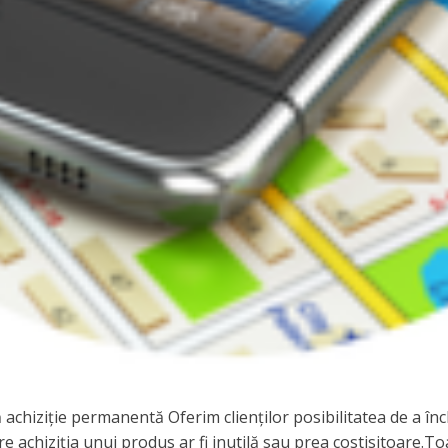
ără achiziție permanentă Oferim clienților posibilitatea de a 
are achiziția unui produs ar fi inutilă sau prea costisitoare.T