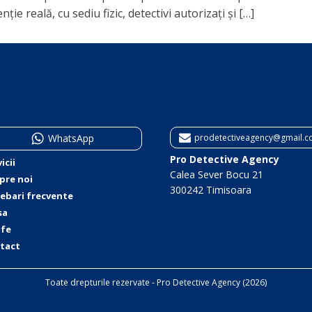
e reală, cu sediu fizic, detectivi autorizați și […]
WhatsApp
prodetectiveagency@gmail.
Pro Detective Agency
icii
Calea Sever Bocu 21
pre noi
300242 Timisoara
rebari frecvente
sa
ife
tact
Toate drepturile rezervate - Pro Detective Agency (2026)