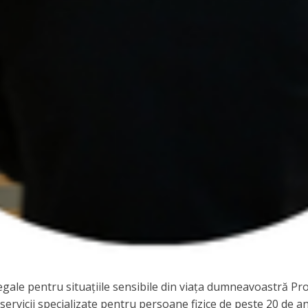
 legale pentru situațiile sensibile din viața dumneavoastră P
rvicii specializate pentru persoane fizice de peste 20 de ani