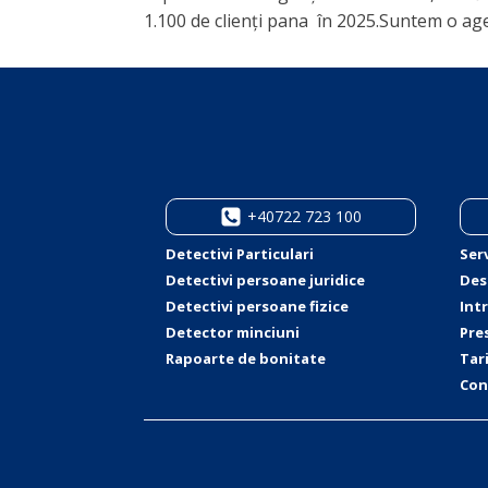
1.100 de clienți pana în 2025.Suntem o agenți
+40722 723 100
Detectivi Particulari
Serv
Detectivi persoane juridice
Des
Detectivi persoane fizice
Int
Detector minciuni
Pre
Rapoarte de bonitate
Tar
Con