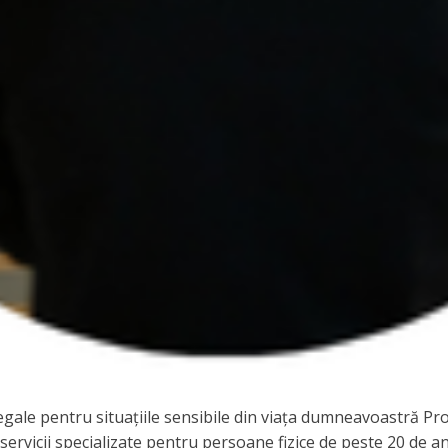
 legale pentru situațiile sensibile din viața dumneavoastră P
rvicii specializate pentru persoane fizice de peste 20 de ani