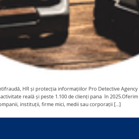
 antifraudă, HR și protecția informațiilor Pro Detective Agen
activitate reală și peste 1.100 de clienți pana în 2025.Oferim
mpanii, instituții, firme mici, medii sau corporații […]