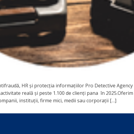
 antifraudă, HR și protecția informațiilor Pro Detective Agen
activitate reală și peste 1.100 de clienți pana în 2025.Oferim
mpanii, instituții, firme mici, medii sau corporații […]