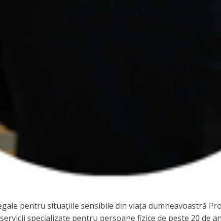
 legale pentru situațiile sensibile din viața dumneavoastră P
rvicii specializate pentru persoane fizice de peste 20 de ani